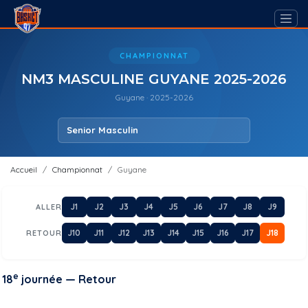
CHAMPIONNAT
NM3 MASCULINE GUYANE 2025-2026
Guyane · 2025-2026
Accueil
Championnat
Guyane
J1
J2
J3
J4
J5
J6
J7
J8
J9
ALLER
J10
J11
J12
J13
J14
J15
J16
J17
J18
RETOUR
e
18
journée — Retour