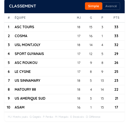
CLASSEMENT
Simple
Avancé
#
ÉQUIPE
MJ
G
P
PTS
1
ASC TOURS
18
15
3
33
2
COSMA
17
16
1
33
3
USL MONTJOLY
18
14
4
32
4
SPORT GUYANAIS
17
12
5
29
5
ASC ROUKOU
17
9
8
26
6
LE CYGNE
17
8
9
25
7
US SINNAMARY
18
5
13
23
8
MATOURY 88
18
4
14
22
9
US AMERIQUE SUD
18
3
15
21
10
ASAM
16
1
15
17
MJ: Matchs joués · G: Gagnés · P: Perdus · M: Marqués · E: Encaissés · D: Différence