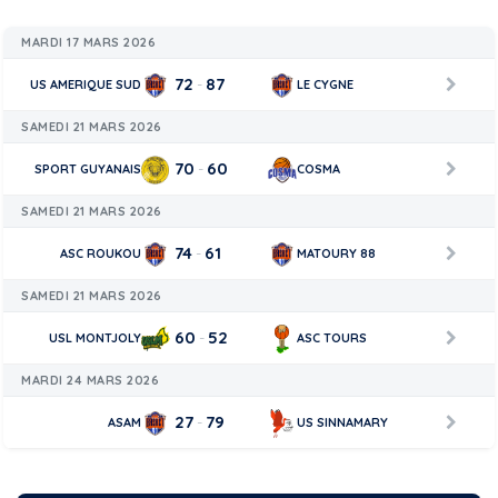
MARDI 17 MARS 2026
72
87
-
US AMERIQUE SUD
LE CYGNE
SAMEDI 21 MARS 2026
70
60
-
SPORT GUYANAIS
COSMA
SAMEDI 21 MARS 2026
74
61
-
ASC ROUKOU
MATOURY 88
SAMEDI 21 MARS 2026
60
52
-
USL MONTJOLY
ASC TOURS
MARDI 24 MARS 2026
27
79
-
ASAM
US SINNAMARY