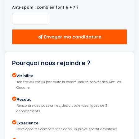
Anti-spam : combien font 6 + 7 ?
Envoyer ma candidature
Pourquoi nous rejoindre ?
Visibilite
Ton travail est vu par toute la communaute basket des Antilles-
Guyane.
Reseau
Rencontre des passionnes, des clubs et des ligues de 3
departements.
Experience
Developpe tes competences dans un projet sportif ambitieux.