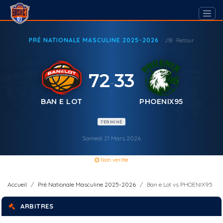
PRÉ NATIONALE MASCULINE 2025-2026
J18 · Retour
72
33
-
BAN E LOT
PHOENIX95
TERMINÉ
Samedi 21 Mars 2026
Non verifie
Accueil
Pré Nationale Masculine 2025-2026
Ban e Lot vs PHOENIX95
ARBITRES