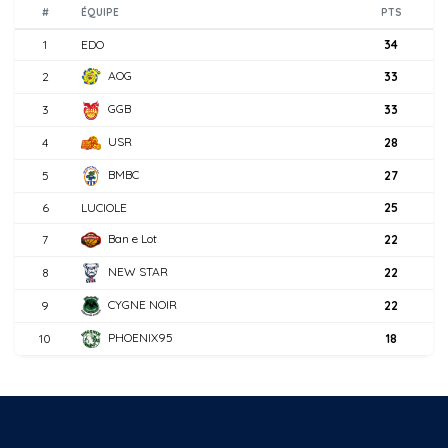
#
ÉQUIPE
PTS
1
EDO
34
AOG
2
33
GGB
3
33
USR
4
28
BMBC
5
27
6
LUCIOLE
25
Ban e Lot
7
22
NEW STAR
8
22
CYGNE NOIR
9
22
PHOENIX95
10
18