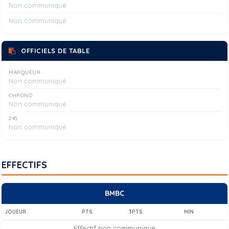
Non communiqué
Non communiqué
OFFICIELS DE TABLE
MARQUEUR
Non communiqué
CHRONO
Non communiqué
24S
Non communiqué
EFFECTIFS
BMBC
JOUEUR
PTS
3PTS
MIN
Effectif non communiqué