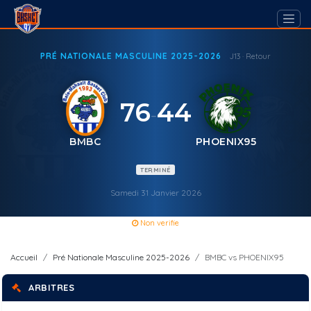
PRÉ NATIONALE MASCULINE 2025-2026
J13 · Retour
76
44
-
BMBC
PHOENIX95
TERMINÉ
Samedi 31 Janvier 2026
Non verifie
Accueil
Pré Nationale Masculine 2025-2026
BMBC vs PHOENIX95
ARBITRES