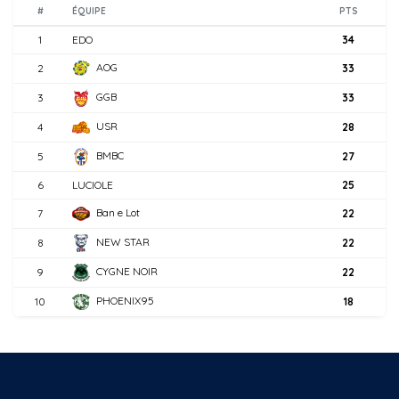
#
ÉQUIPE
PTS
1
EDO
34
AOG
2
33
GGB
3
33
USR
4
28
BMBC
5
27
6
LUCIOLE
25
Ban e Lot
7
22
NEW STAR
8
22
CYGNE NOIR
9
22
PHOENIX95
10
18