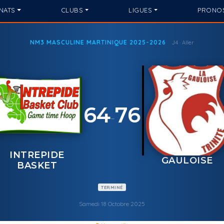
NATS
CLUBS
LIGUES
PRONO
NM3 MASCULINE MARTINIQUE 2025-2026
J4 · Aller
64
76
-
INTREPIDE
GAULOISE
BASKET
TERMINÉ
Samedi 18 Octobre 2025