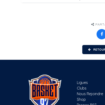
PART
RETOUR
Ligues
Clubs
Nous Rejoindre
Shop