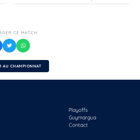
AGER CE MATCH
 AU CHAMPIONNAT
Playoffs
Guymargua
Contact