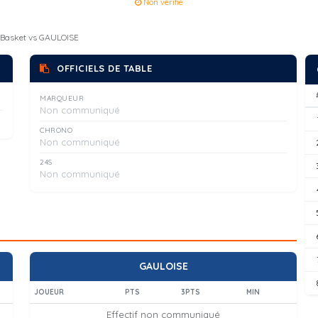
Non verifie
e Basket vs GAULOISE
OFFICIELS DE TABLE
MARQUEUR
Non communiqué
CHRONO
Non communiqué
24S
Non communiqué
GAULOISE
JOUEUR
PTS
3PTS
MIN
Effectif non communiqué