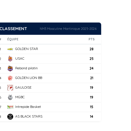
CLASSEMENT
NM3 Masculine Martinique 2025-2026
#
ÉQUIPE
PTS
GOLDEN STAR
1
28
USAC
2
25
Rebond pilotin
3
24
GOLDEN LION BB
4
21
GAULOISE
5
19
MGBC
6
19
Intrepide Basket
7
15
AS BLACK STARS
8
14