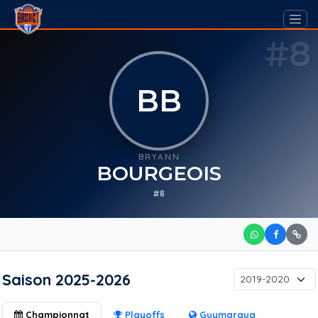
#8
BB
BRYANN
BOURGEOIS
#8
Saison 2025-2026
Championnat
Playoffs
Guymargua