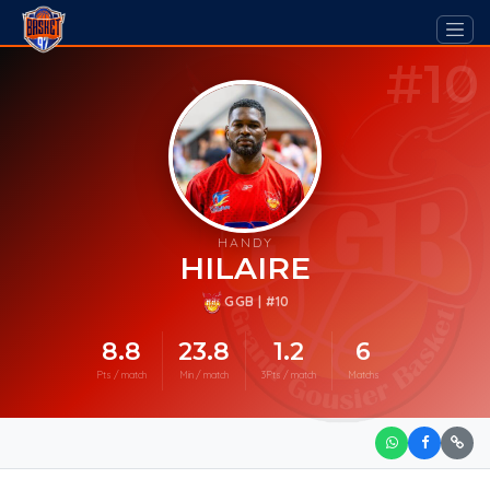
#10
HANDY
HILAIRE
GGB | #10
8.8
23.8
1.2
6
Pts / match
Min / match
3Pts / match
Matchs