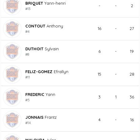
BRIQUET
Yann-henri
-
-
2
#13
CONTOUT
Anthony
16
-
27
#4
DUTHOIT
Sylvain
6
-
19
#8
FELIZ-GOMEZ
Efrallyn
15
-
28
#11
FREDERIC
Yann
3
1
36
#5
JONNAIS
Frantz
4
-
16
#14