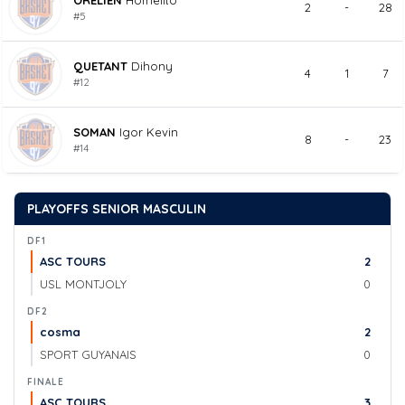
ORELIEN
Homelito
2
-
28
#5
QUETANT
Dihony
4
1
7
#12
SOMAN
Igor Kevin
8
-
23
#14
PLAYOFFS SENIOR MASCULIN
DF1
ASC TOURS
2
USL MONTJOLY
0
DF2
cosma
2
SPORT GUYANAIS
0
FINALE
ASC TOURS
3