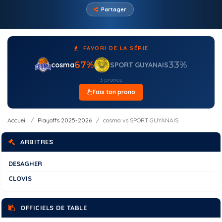
Partager
FAVORI DE LA SÉRIE
67%
33%
cosma
SPORT GUYANAIS
3 pronos
Fais ton prono
Accueil
Playoffs 2025-2026
cosma vs SPORT GUYANAIS
ARBITRES
DESAGHER
CLOVIS
OFFICIELS DE TABLE