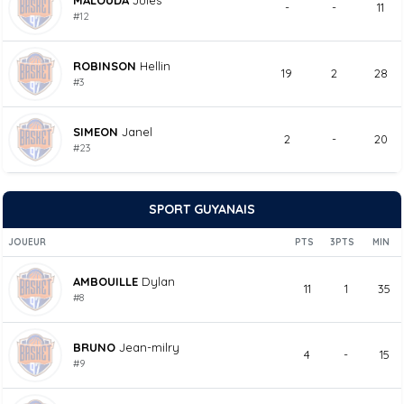
MALOUDA
Jules
-
-
11
#12
ROBINSON
Hellin
19
2
28
#3
SIMEON
Janel
2
-
20
#23
SPORT GUYANAIS
JOUEUR
PTS
3PTS
MIN
AMBOUILLE
Dylan
11
1
35
#8
BRUNO
Jean-milry
4
-
15
#9