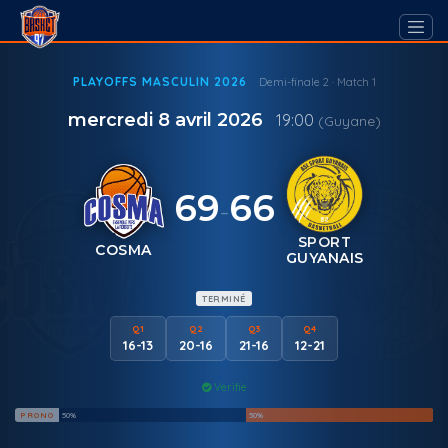
PLAYOFFS MASCULIN 2026
Demi-finale 2 · Match 1
mercredi 8 avril 2026
19:00
(Guyane)
69
66
-
SPORT
COSMA
GUYANAIS
TERMINÉ
Q1
Q2
Q3
Q4
16-13
20-16
21-16
12-21
Verifie
PRONO
50%
50%