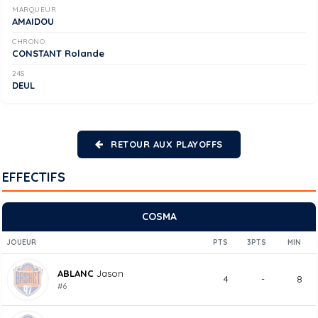
MARQUEUR
AMAIDOU
CHRONO
CONSTANT Rolande
24S
DEUL
RETOUR AUX PLAYOFFS
EFFECTIFS
COSMA
JOUEUR
PTS
3PTS
MIN
ABLANC
Jason
4
-
8
#6