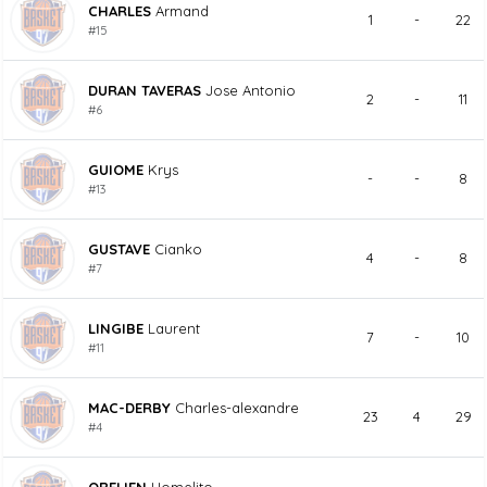
CHARLES
Armand
1
-
22
#15
DURAN TAVERAS
Jose Antonio
2
-
11
#6
GUIOME
Krys
-
-
8
#13
GUSTAVE
Cianko
4
-
8
#7
LINGIBE
Laurent
7
-
10
#11
MAC-DERBY
Charles-alexandre
23
4
29
#4