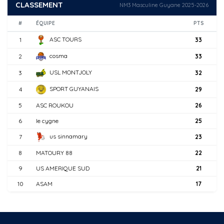
CLASSEMENT
NM3 Masculine Guyane 2025-2026
#
ÉQUIPE
PTS
ASC TOURS
1
33
cosma
2
33
USL MONTJOLY
3
32
SPORT GUYANAIS
4
29
5
ASC ROUKOU
26
6
le cygne
25
us sinnamary
7
23
8
MATOURY 88
22
9
US AMERIQUE SUD
21
10
ASAM
17