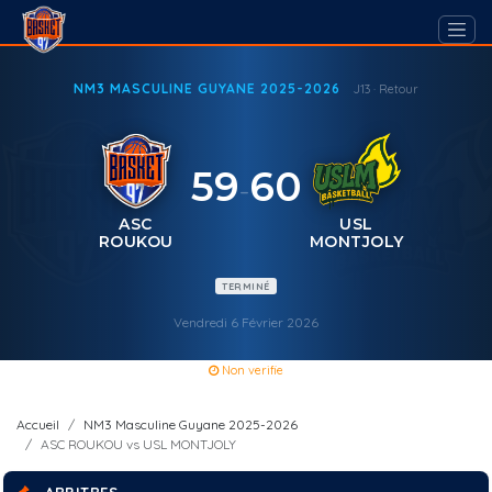
NM3 MASCULINE GUYANE 2025-2026
J13 · Retour
59
60
-
ASC
USL
ROUKOU
MONTJOLY
TERMINÉ
Vendredi 6 Février 2026
Non verifie
Accueil
NM3 Masculine Guyane 2025-2026
ASC ROUKOU vs USL MONTJOLY